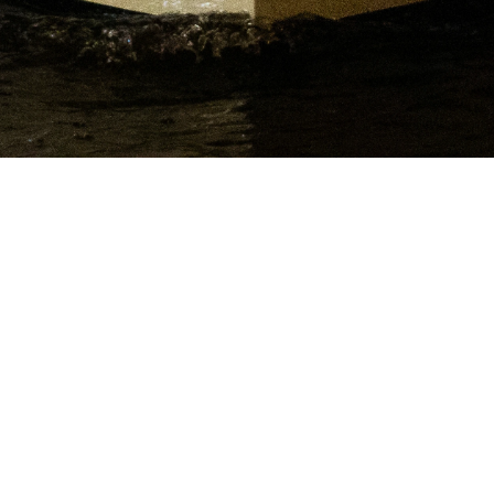
NAVIGATIE
Onze Luxe Boten
Ontmoet PBT
Diensten & Tarieven
Montelbaan
Speciale Evenementen
Offerte Aanvraag